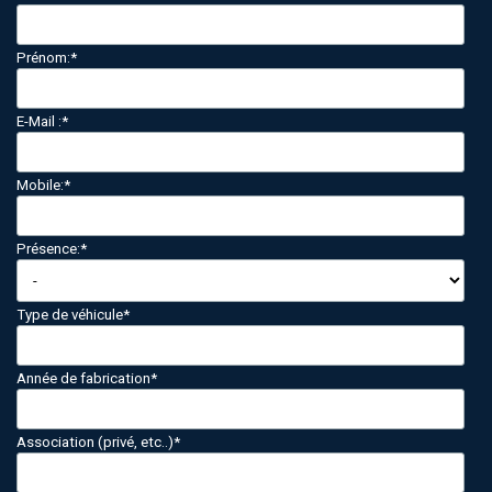
Prénom:
*
E-Mail :
*
Mobile:
*
Présence:
*
Type de véhicule
*
Année de fabrication
*
Association (privé, etc..)
*